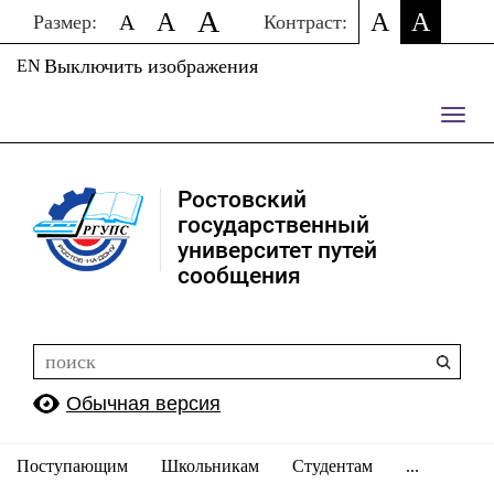
A
A
A
A
A
Размер:
Контраст:
Выключить изображения
EN
Пере
нави
Ростовский
государственный
университет путей
сообщения
Обычная версия
Поступающим
Школьникам
Студентам
...