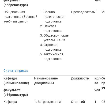
факультет
чел.
(аббревиатура)
Общевоенная
Военно-
Преподаватель
1
2
подготовка (Военный
политическая
учебный центр)
подготовка
Огневая
подготовка
Общесвоинские
уставы ВС РФ
Строевая
подготовка
Тактическая
подготовка
Скачать приказ
Кафедра
Наименование
Должность
Кол-
О
(наименование)
дисциплины
во
п
уч
факультет
чел.
(аббревиатура)
Кафедра
1. Заграждение и
Старший
1
08