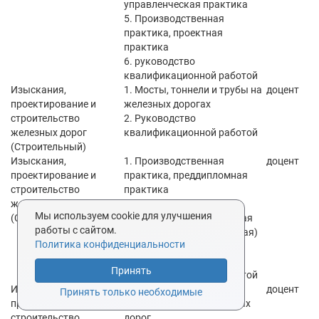
управленческая практика
5. Производственная
практика, проектная
практика
6. руководство
квалификационной работой
Изыскания,
1. Мосты, тоннели и трубы на
доцент
проектирование и
железных дорогах
строительство
2. Руководство
железных дорог
квалификационной работой
(Строительный)
Изыскания,
1. Производственная
доцент
проектирование и
практика, преддипломная
строительство
практика
железных дорог
2. Производственная
Мы используем cookie для улучшения
(Строительный)
практика, технологическая
работы с сайтом.
(проектно-технологическая)
Политика конфиденциальности
практика
3. Руководство
Принять
квалификационной работой
Изыскания,
1. Изыскание и
доцент
Принять только необходимые
проектирование и
проектирование железных
строительство
дорог