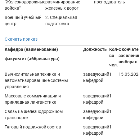
"Железнодорожные
разминирование
преподаватель
войска"
железных дорог
Военный учебный
2. Специальная
центр
подготовка
Скачать приказ
Кафедра (наименование)
Должность
Кол-
Окончате
во
заявлений
факультет (аббревиатура)
выборах
чел.
Вычислительная техника и
заведующий
1
15.05.202
автоматизированные системы
кафедрой
управления
Массовые коммуникации и
заведующий
1
прикладная лингвистика
кафедрой
Связь на железнодорожном
заведующий
1
транспорте
кафедрой
Тяговый подвижной состав
заведующий
1
кафедрой