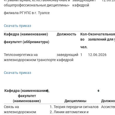
«Гуманитарные, естественнонаучные и
заведующий
1
12.06.2
общепрофессиональные дисциплины»
кафедрой
филиала РГУПС в г. Туапсе
Скачать приказ
Кафедра (наименование)
Должность
Кол-
Окончательная
во
заявлений для 
факультет (аббревиатура)
чел.
Теплоэнергетика на
заведующий
1
12.06.2026
железнодорожном транспорте
кафедрой
Скачать приказ
Кафедра (наименование),
факультет
(наименование)
Дисциплины
Должно
Связь на
1. Теория передачи сигналов
Ассисте
железнодорожном
2. Линии автоматики и