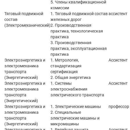
5. Члены квалификационной
комиссии
Тяговый подвижной
1. Тяговый подвижной состав
ассистент
состав
железных дорог
(Электромеханический)
2. Производственная
практика, технологическая
практика
3. Производственная
практика, эксплуатационная
практика
Электроэнергетика и
1. Метрология,
Ассистент
электромеханика
стандартизация
транспорта
сертификация
(Энергетический)
2. Общая энергетика
Электроэнергетика и
1. Системы
Ассистент
электромеханика
электроснабжения
транспорта
электрического транспорта
(Энергетический)
Электроэнергетика и
1. Электрические машины
профессор
электромеханика
2. Специальные
транспорта
электрические машины и
(Энергетический)
микромашины
Электроэнергетика и
1. Релейная защита
Ассистент