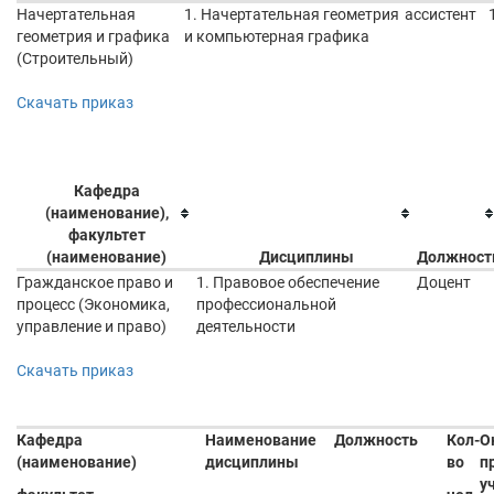
Начертательная
1. Начертательная геометрия
ассистент
геометрия и графика
и компьютерная графика
(Строительный)
Скачать приказ
Кафедра
(наименование),
факультет
(наименование)
Дисциплины
Должност
Гражданское право и
1. Правовое обеспечение
Доцент
процесс (Экономика,
профессиональной
управление и право)
деятельности
Скачать приказ
Кафедра
Наименование
Должность
Кол-
О
(наименование)
дисциплины
во
п
у