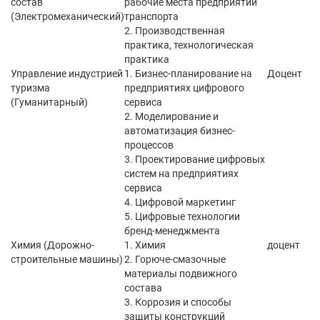
состав
рабочие места предприятий
(Электромеханический)
транспорта
2. Производственная
практика, технологическая
практика
Управление индустрией
1. Бизнес-планирование на
Доцент
туризма
предприятиях цифрового
(Гуманитарный)
сервиса
2. Моделирование и
автоматизация бизнес-
процессов
3. Проектирование цифровых
систем на предприятиях
сервиса
4. Цифровой маркетинг
5. Цифровые технологии
бренд-менеджмента
Химия (Дорожно-
1. Химия
доцент
строительные машины)
2. Горюче-смазочные
материалы подвижного
состава
3. Коррозия и способы
защиты конструкций