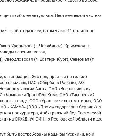
ровано убеждение в правильности своего выбора,
нцепция наиболее актуальна. Неотъемлемой частью
ий – работодателей, в том числе 11 полигонов
Южно-Уральская (г. Челябинск), Крымская (г.
 молодых специалистов;
, Свердловская (г. Екатеринбург), Северная (г.
, организаций. Это предприятия не только
Ростсельмаш», ПАО «Сбербанк России», АО
 «Невинномысский Азот», ОАО «Всероссийский
АО «Компания ТрансТелеКом», ОАО «Тихорецкий
алвагонзавод», ООО «Уральские локомотивы», ОАО
 ПАО «КАМАЗ» (ООО «Промжелдортранс-Сервис»), а
ртная прокуратура, Арбитражный Суд Ростовской
сии» на СКЖД, УФСИН по Ростовской области и др.
гут быть востребованы наши выпускники, но и