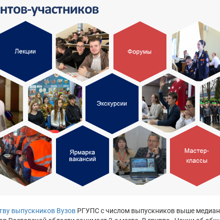
тву выпускников Вузов
РГУПС с числом выпускников выше медианн