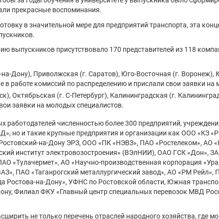
чтобы за годы обучения в университете у выпускника было сформи
дали прекрасные воспоминания.
готовку в значительной мере для предприятий транспорта, эта ко
пускников.
нию выпускников присутствовало 170 представителей из 118 компан
-на-Дону), Приволжская (г. Саратов), Юго-Восточная (г. Воронеж), 
е в работе комиссий по распределению и прислали свои заявки на
), Октябрьская (г. С-Петербург), Калининградская (г. Калининград)
свои заявки на молодых специалистов.
х работодателей численностью более 300 предприятий, учреждений
», но и такие крупные предприятия и организации как ООО «КЗ «
 Ростовский-на-Дону ЭРЗ, ООО «ПК «НЭВЗ», ПАО «Ростелеком», АО
ский институт электровозостроения» (ВЭлНИИ), ОАО ГСК «Дон», З
 ПАО «Тулачермет», АО «Научно-производственная корпорация «Ур
АЗ», ПАО «Таганрогский металлургический завод», АО «РМ Рейл»,
а Ростова-на-Дону», УФНС по Ростовской области, Южная транспо
-Дону, Филиал ФКУ «Главный центр специальных перевозок МВД Рос
сширить не только перечень отраслей народного хозяйства, где мо