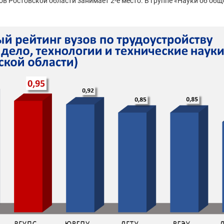
зов Ростовской области занимает 2-е место. В группе «Науки об о