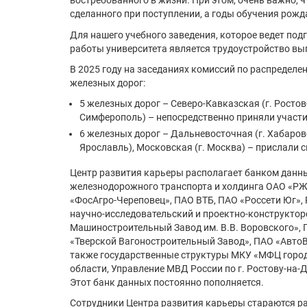
востребованного в жизни. При этом, очень важно, 
сделанного при поступлении, а годы обучения рож
Для нашего учебного заведения, которое ведет под
работы университета является трудоустройство вы
В 2025 году на заседаниях комиссий по распределе
железных дорог:
5 железных дорог – Северо-Кавказская (г. Ростов
Симферополь) – непосредственно приняли участи
6 железных дорог – Дальневосточная (г. Хабаровск
Ярославль), Московская (г. Москва) – прислали 
Центр развития карьеры располагает банком данны
железнодорожного транспорта и холдинга ОАО «РЖД
«ФосАгро-Череповец», ПАО ВТБ, ПАО «Россети Юг»,
научно-исследовательский и проектно-конструктор
Машиностроительный Завод им. В.В. Воровского»,
«Тверской Вагоностроительный Завод», ПАО «АвтоВ
также государственные структуры МКУ «МФЦ город
области, Управление МВД России по г. Ростову-на
Этот банк данных постоянно пополняется.
Сотрудники Центра развития карьеры стараются ра