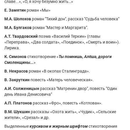
славе...», «О, я хочу безумно жить…»
Е. Замятин
роман «Мы»
М.А. Шолохов
роман "Тихий дон", рассказ "Судьба человека"
М.А. Булгаков
роман "Мастер и Маргарита".
А.Т. Твардовский
поэма «Василий Теркин» (главы
«Переправа», «Два солдата», «Поединок», «Смерть и воин»).
Лирика.
К. Симонов
стихотворение «
Ты помнишь, Алёша, дороги
Смоленщины...
»
В. Некрасов
роман «В окопах Сталинграда».
В. Закруткин
повесть «Матерь человеческая».
А.И. Солженицын
рассказ "Матренин двор", повесть "Один
день Ивана Денисовича"
А.П. Платонов
рассказ «Фро», повесть «Котлован».
В.М. Шукшин
рассказы «Охота жить», «Чудик», «Сельские
жители», «Срезал» и др.
Выделенные
курсивом и жирным шрифтом
стихотворения