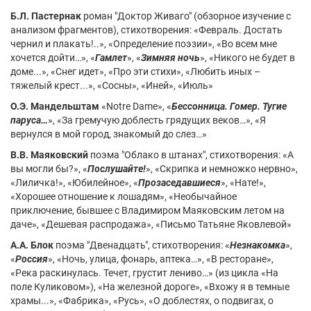
Б.Л. Пастернак
роман "Доктор Живаго" (обзорное изучение с
анализом фрагментов), стихотворения: «Февраль. Достать
чернил и плакать!..», «Определение поэзии», «Во всем мне
хочется дойти…», «
Гамлет
», «
Зимняя ночь
», «Никого не будет в
доме...», «Снег идет», «Про эти стихи», «Любить иных –
тяжелый крест...», «Сосны», «Иней», «Июль»
О.Э. Мандельштам
«Notre Dame», «
Бессонница. Гомер. Тугие
паруса…
», «За гремучую доблесть грядущих веков…», «Я
вернулся в мой город, знакомый до слез…»
В.В. Маяковский
поэма "Облако в штанах", стихотворения: «А
вы могли бы?», «
Послушайте!
», «Скрипка и немножко нервно»,
«Лиличка!», «Юбилейное», «
Прозаседавшиеся
», «Нате!»,
«Хорошее отношение к лошадям», «Необычайное
приключение, бывшее с Владимиром Маяковским летом на
даче», «Дешевая распродажа», «Письмо Татьяне Яковлевой»
А.А. Блок
поэма "Двенадцать", стихотворения: «
Незнакомка
»,
«
Россия
», «Ночь, улица, фонарь, аптека…», «В ресторане»,
«Река раскинулась. Течет, грустит лениво…» (из цикла «На
поле Куликовом»), «На железной дороге», «Вхожу я в темные
храмы...», «Фабрика», «Русь», «О доблестях, о подвигах, о