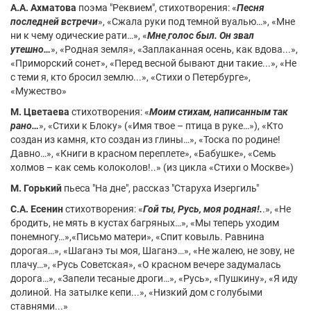
А.А. Ахматова
поэма "Реквием", стихотворения: «
Песня
последней встречи
», «Сжала руки под темной вуалью…», «Мне
ни к чему одические рати…», «
Мне
голос был. Он звал
утешно…
», «Родная земля», «Заплаканная осень, как вдова...»,
«Приморский сонет», «Перед весной бывают дни такие...», «Не
с теми я, кто бросил землю...», «Стихи о Петербурге»,
«Мужество»
М. Цветаева
стихотворения: «
Моим стихам, написанным так
рано…
», «Стихи к Блоку» («Имя твое – птица в руке…»), «Кто
создан из камня, кто создан из глины…», «Тоска по родине!
Давно…», «Книги в красном переплете», «Бабушке», «Семь
холмов – как семь колоколов!..» (из цикла «Стихи о Москве»)
М. Горький
пьеса "На дне", рассказ "Старуха Изергиль"
С.А. Есенин
стихотворения: «
Гой ты, Русь, моя родная!.
.», «Не
бродить, не мять в кустах багряных…», «Мы теперь уходим
понемногу…»,«Письмо матери», «Спит ковыль. Равнина
дорогая…», «Шаганэ ты моя, Шаганэ…», «Не жалею, не зову, не
плачу…», «Русь Советская», «О красном вечере задумалась
дорога…», «Запели тесаные дроги…», «Русь», «Пушкину», «Я иду
долиной. На затылке кепи...», «Низкий дом с голубыми
ставнями...»