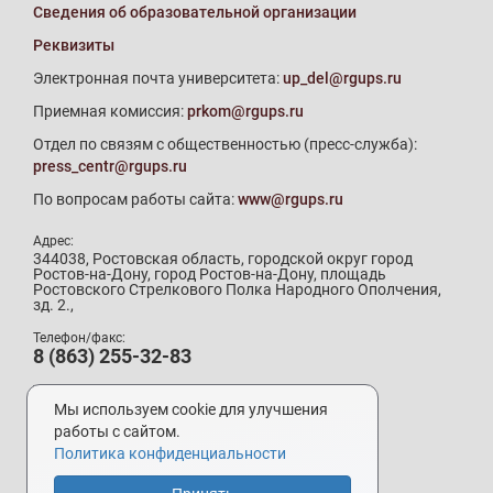
Сведения об образовательной организации
Реквизиты
Электронная почта университета:
up_del@rgups.ru
Приемная комиссия:
prkom@rgups.ru
Отдел по связям с общественностью (пресс-служба):
press_centr@rgups.ru
По вопросам работы сайта:
www@rgups.ru
Адрес:
344038, Ростовская область, городской округ город
Ростов-на-Дону, город Ростов-на-Дону, площадь
Ростовского Стрелкового Полка Народного Ополчения,
зд. 2.,
Телефон/факс:
8 (863) 255-32-83
Телефон приемной комиссии:
8 (800) 707-19-29
Мы используем cookie для улучшения
8 (863) 272-64-88
работы с сайтом.
Политика конфиденциальности