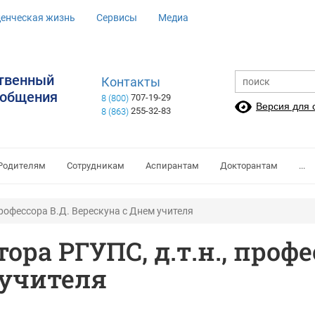
денческая жизнь
Сервисы
Медиа
ственный
Контакты
ообщения
707-19-29
8 (800)
Версия для
255-32-83
8 (863)
Родителям
Сотрудникам
Аспирантам
Докторантам
...
профессора В.Д. Верескуна с Днем учителя
ра РГУПС, д.т.н., профе
 учителя