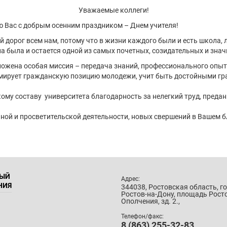
Уважаемые коллеги!
м осенним праздником – Днем учителя!
орог всем нам, потому что в жизни каждого были и есть школа, 
на была и остается одной из самых почетных, созидательных и зна
на особая миссия – передача знаний, профессионального опыта,
мирует гражданскую позицию молодежи, учит быть достойными гр
составу университета благодарность за нелегкий труд, преданно
й и просветительской деятельности, новых свершений в Вашем б
НЫЙ
Адрес:
НИЯ
344038, Ростовская область, г
Ростов-на-Дону, площадь Рост
Ополчения, зд. 2.,
Телефон/факс:
8 (863) 255-32-83