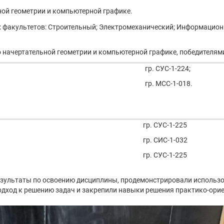
ой геометрии и компьютерной графике.
х факультетов: Строительный; Электромеханический; Информацион
 начертательной геометрии и компьютерной графике, победителя
гр. СУС-1-224;
гр. МСС-1-018.
гр. СУС-1-225
гр. СИС-1-032
гр. СУС-1-225
зультаты по освоению дисциплины, продемонстрировали использ
одход к решению задач и закрепили навыки решения практико-ори