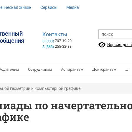
денческая жизнь
Сервисы
Медиа
ственный
Контакты
ообщения
707-19-29
8 (800)
Версия для
255-32-83
8 (863)
Родителям
Сотрудникам
Аспирантам
Докторантам
...
ьной геометрии и компьютерной графике
иады по начертательно
афике