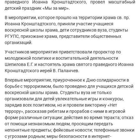
праведного Иоанна Кронштадтского, провел масштабный
детский праздник «Мы за мир».
В мероприятии, которое прошло на территории храма св. пр.
Иоанна Кронштадтского, приняли участие учащиеся
воскресной школы храма, дети сотрудников вуза, студенты
РГУПС, прихожане храма, представители общественных
организаций.
Участников мероприятия приветствовали проректор по
молодежной политике и воспитательной деятельности
Шепилова Е.Г. и настоятель храма святого праведного Иоанна
Кронштадтского иерей В. Паланчев.
Впервые мероприятие, приуроченное к Дню солидарности в
борьбе с терроризмом, было проведено для учащихся детской
воскресной школы храма. Студенты вуза не только
организовали для детей увлекательные игры и конкурсы,
зарядив всех позитивом, но и провели викторину «Нет
террору», рассказав ребятам и прорабов с ними в игровой
форме различные ситуации: действия во время теракта; отказ
от помощи незнакомым людям, просящим передать
непонятные предметы; фейковые новости; телефонные звонки
с угрозами родным; меры безопасности в интернет-