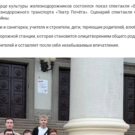
орце культуры железнодорожников состоялся показ спектакля «В
езнодорожного транспорта «Театр Почёта». Сценарий спектакля 
ойны.
 и санитарки, учителя и строители, дети, теряющие родителей, влю
орожной станции, которая становится олицетворением общего род
ителей и оставляет после себя незабываемые впечатления.