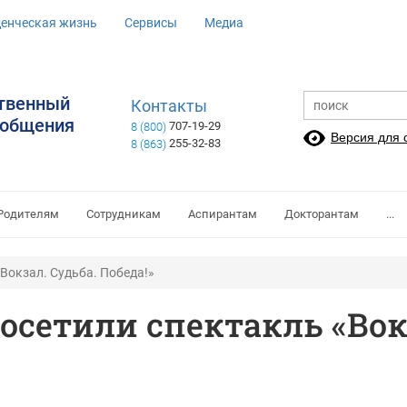
денческая жизнь
Сервисы
Медиа
ственный
Контакты
ообщения
707-19-29
8 (800)
Версия для
255-32-83
8 (863)
Родителям
Сотрудникам
Аспирантам
Докторантам
...
Вокзал. Судьба. Победа!»
сетили спектакль «Вокз