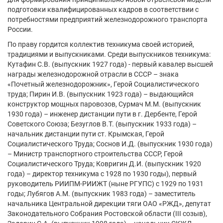
подготовки квалифицированных кадров в соответствии с
потребностями предприятий железнодорожного транспорта
России.
По праву гордится коллектив техникума своей историей,
традициями и выпускниками. Среди выпускников техникума:
Кутафин С.В. (выпускник 1927 года) - первый кавалер высшей
награды железнодорожной отрасли в СССР – знака
«Почетный железнодорожник», Герой Социалистического
труда; Пирин И.В. (выпускник 1923 года) – выдающийся
конструктор мощных паровозов, Сурмач М.М. (выпускник
1930 года) – инженер дистанции пути в г. Дербенте, Герой
Советского Союза; Безуглов В.Т. (выпускник 1933 года) –
начальник дистанции пути ст. Крымская, Герой
Социалистического Труда; Соснов И.Д. (выпускник 1930 года)
– Министр транспортного строительства СССР, Герой
Социалистического Труда; Ковригин Д.И. (выпускник 1920
года) – директор техникума с 1928 по 1930 годы), первый
руководитель РИИПМ-РИИЖТ (ныне РГУПС) с 1929 по 1931
годы; Лубягов А.М. (выпускник 1983 года) – заместитель
начальника Центральной дирекции тяги ОАО «РЖД», депутат
Законодательного Собрания Ростовской области (III созыв),