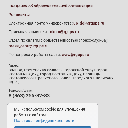
Сведения об образовательной организации
Реквизиты
Электронная почта университета:
up_del@rgups.ru
Приемная комиссия:
prkom@rgups.ru
Отдел по связям с общественностью (пресс-служба):
press_centr@rgups.ru
По вопросам работы сайта:
www@rgups.ru
Адрес:
344038, Ростовская область, городской округ город
Ростов-на-Дону, город Ростов-на-Дону, площадь
Ростовского Стрелкового Полка Народного Ополчения,
зд. 2.,
Телефон/факс:
8 (863) 255-32-83
Телефон приемной комиссии:
8 (800) 707-19-29
Мы используем cookie для улучшения
8 (863) 272-64-88
работы с сайтом.
Политика конфиденциальности