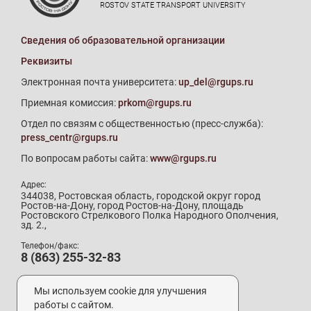
ROSTOV STATE TRANSPORT UNIVERSITY
Сведения об образовательной организации
Реквизиты
Электронная почта университета:
up_del@rgups.ru
Приемная комиссия:
prkom@rgups.ru
Отдел по связям с общественностью (пресс-служба):
press_centr@rgups.ru
По вопросам работы сайта:
www@rgups.ru
Адрес:
344038, Ростовская область, городской округ город
Ростов-на-Дону, город Ростов-на-Дону, площадь
Ростовского Стрелкового Полка Народного Ополчения,
зд. 2.,
Телефон/факс:
8 (863) 255-32-83
Телефон приемной комиссии:
8 (800) 707-19-29
Мы используем cookie для улучшения
8 (863) 272-64-88
работы с сайтом.