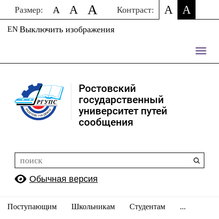
A
A
A
A
A
Размер:
Контраст:
Выключить изображения
EN
Пере
нави
Ростовский
государственный
университет путей
сообщения
Обычная версия
Поступающим
Школьникам
Студентам
...