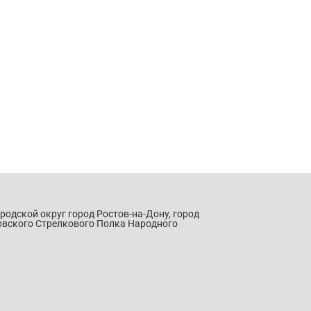
ородской округ город Ростов-на-Дону, город
овского Стрелкового Полка Народного