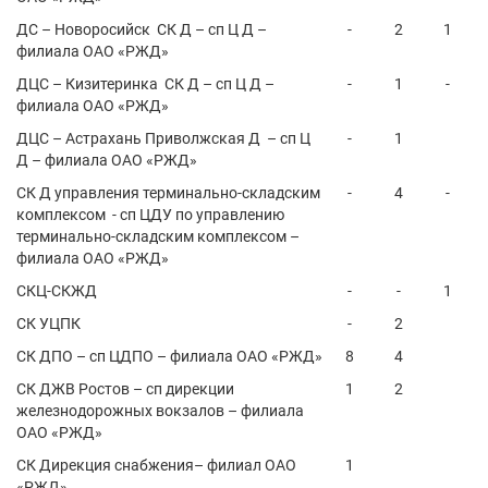
ДС – Новоросийск СК Д – сп Ц Д –
-
2
1
филиала ОАО «РЖД»
ДЦС – Кизитеринка СК Д – сп Ц Д –
-
1
-
филиала ОАО «РЖД»
ДЦС – Астрахань Приволжская Д – сп Ц
-
1
Д – филиала ОАО «РЖД»
СК Д управления терминально-складским
-
4
-
комплексом - сп ЦДУ по управлению
терминально-складским комплексом –
филиала ОАО «РЖД»
СКЦ-СКЖД
-
-
1
СК УЦПК
-
2
СК ДПО – сп ЦДПО – филиала ОАО «РЖД»
8
4
СК ДЖВ Ростов – сп дирекции
1
2
железнодорожных вокзалов – филиала
ОАО «РЖД»
СК Дирекция снабжения– филиал ОАО
1
«РЖД»