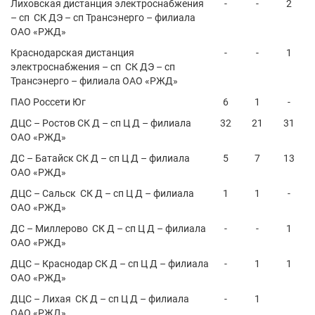
Лиховская дистанция электроснабжения
-
-
2
– сп СК ДЭ – сп Трансэнерго – филиала
ОАО «РЖД»
Краснодарская дистанция
-
-
1
электроснабжения – сп СК ДЭ – сп
Трансэнерго – филиала ОАО «РЖД»
ПАО Россети Юг
6
1
-
ДЦС – Ростов СК Д – сп Ц Д – филиала
32
21
31
ОАО «РЖД»
ДС – Батайск СК Д – сп Ц Д – филиала
5
7
13
ОАО «РЖД»
ДЦС – Сальск СК Д – сп Ц Д – филиала
1
1
-
ОАО «РЖД»
ДС – Миллерово СК Д – сп Ц Д – филиала
-
-
1
ОАО «РЖД»
ДЦС – Краснодар СК Д – сп Ц Д – филиала
-
1
1
ОАО «РЖД»
ДЦС – Лихая СК Д – сп Ц Д – филиала
-
1
ОАО «РЖД»