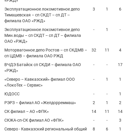
«РЖД»
Эксплуатационное локомотивное депо
3
1
6
Тимашевская – сп СКДТ – сп ДТ –
филиала ОАО «РЖД»
Эксплуатационное локомотивное депо
-
1
-
Мин.воды – сп СКДТ – сп ДТ – филиала
ОАО «РЖД»
Моторвагонное депо Ростов – сп СКДМВ –
32
11
4
сп ЦДМВ – филиала ОАО РЖД
ВЧДЭ Батайск сп СКДИ – филиала ОАО
-
-
17
«РЖД»
«Северо – Кавказский» филиал ООО
-
1
1
«ЛокоТех – Сервис»
ЮДОСС
-
-
1
РЭРЗ – филиал АО «Желдорреммаш»
2
1
2
СК филиал – АО «ФПК»
14
11
14
СКЖА-сп-СК филиал АО «ФПК»
-
-
3
Северо - Кавказский региональный общий
8
6
1