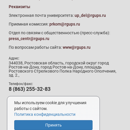
Реквизиты
Электронная почта университета:
up_del@rgups.ru
Приемная комиссия:
prkom@rgups.ru
Отдел по связям с общественностью (пресс-служба):
press_centr@rgups.ru
По вопросам работы сайта:
www@rgups.ru
Адрес:
344038, Ростовская область, городской округ город
Ростов-на-Дону, город Ростов-на-Дону, площадь
Ростовского Стрелкового Полка Народного Ополчения,
зд. 2.,
Телефон/факс:
8 (863) 255-32-83
Телефон приемной комиссии:
8 (800) 707-19-29
Мы используем cookie для улучшения
8 (863) 272-64-88
работы с сайтом.
Политика конфиденциальности
Принять