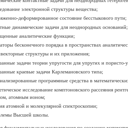
мические контактные задачи для неоднородных гетероге
едование электронной структуры вещества;
яженно-деформированное состояние бесстыкового пути;
тные динамические задачи для неоднородных оснований;
бщенные аналитические функции;
аторы бесконечного порядка в пространствах аналитиче
векторные структуры и их приложения;
анные задачи теории упругости для упругих и пористо-у
анные краевые задачи Карлемановского типа;
иализированные программные средства в математически
етическое исследование комптоновского рассеяния рент
ом, атомным ионом;
ия атомной и молекулярной спектроскопии;
блемы Высшей школы.
я фундаментальные исследования по созданию математи