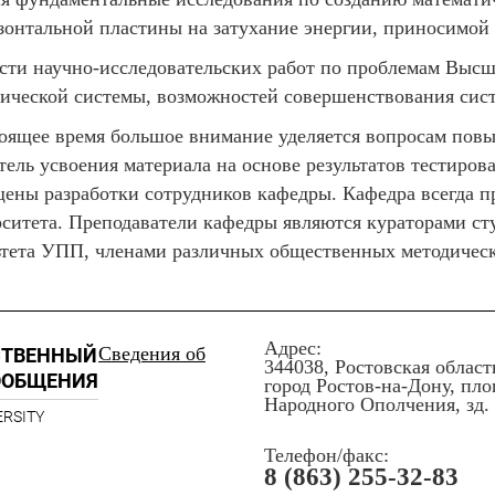
зонтальной пластины на затухание энергии, приносимой
сти научно-исследовательских работ по проблемам Выс
ической системы, возможностей совершенствования сис
оящее время большое внимание уделяется вопросам повы
тель усвоения материала на основе результатов тестиров
ены разработки сотрудников кафедры. Кафедра всегда п
ситета. Преподаватели кафедры являются кураторами сту
тета УПП, членами различных общественных методическ
Адрес:
Сведения об
СТВЕННЫЙ
344038, Ростовская област
ООБЩЕНИЯ
город Ростов-на-Дону, пл
Народного Ополчения, зд. 
ERSITY
Телефон/факс:
8 (863) 255-32-83