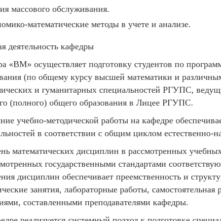
ия массового обслуживания.
омико-математические методы в учете и анализе.
я деятельность кафедры
а «ВМ» осуществляет подготовку студентов по програм
вания (по общему курсу высшей математики и различным 
ических и гуманитарных специальностей РГУПС, ведущи
го (полного) общего образования в Лицее РГУПС.
ние учебно-методической работы на кафедре обеспечивае
льностей в соответствии с общим циклом естественно-н
нь математических дисциплин в рассмотренных учебных
мотренных государственными стандартами соответствую
ния дисциплин обеспечивает преемственность и структу
ческие занятия, лабораторные работы, самостоятельная 
иями, составленными преподавателями кафедры.
едре реализуется системный подход к подготовке специа