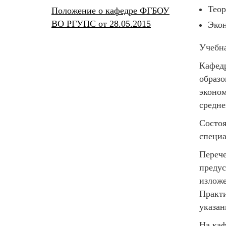
Теор
Положение о кафедре ФГБОУ
ВО РГУПC от 28.05.2015
Экон
Учебна
Кафедр
образо
эконом
средне
Состоя
специа
Перече
предус
изложе
Практи
указан
На каф