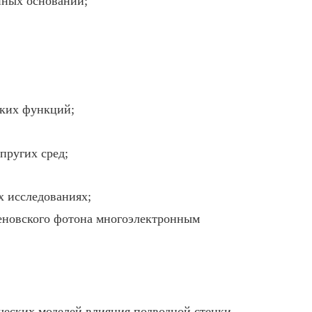
нных оснований;
ских функций;
пругих сред;
х исследованиях;
геновского фотона многоэлектронным
ческих моделей влияния подводной стенки