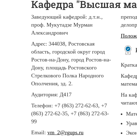
Кафедра "Высшая ма
Заведующий кафедрой: д.т.н.,
препод
проф.
Мукутадзе Мурман
делопр
Александрович
Полож
Адрес:
344038, Ростовская
область, городской округ город
Ростов-на-Дону, город Ростов-на-
Кратка
Дону, площадь Ростовского
Стрелкового Полка Народного
Кафедр
Ополчения, зд. 2.
матема
Аудитория: Д417
На каф
читают
Телефон: +7 (863) 272-62-63, +7
(863) 272-62-35, +7 (863) 272-63-
Мате
99
Урав
Email:
vm_2@rgups.ru
Экон