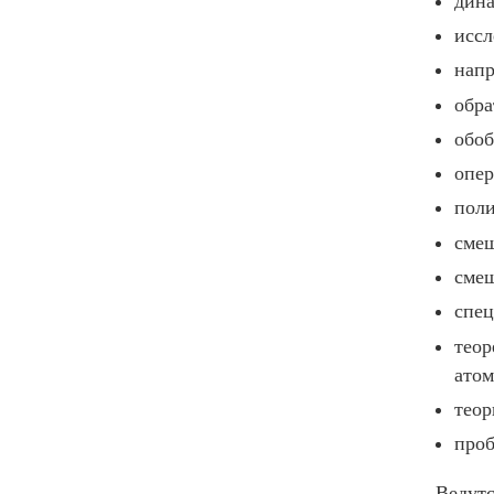
дина
иссл
напр
обра
обо
опер
поли
смеш
смеш
спец
теор
атом
теор
про
Ведутс