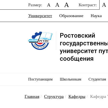
A
A
A
A
Размер:
Контраст:
Университет
Образование
Наука
Ростовский
государственн
университет пу
сообщения
Поступающим
Школьникам
Студентам
Главная
Структура
Кафедры
Кафедра 