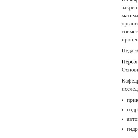
закреп
матема
органи
совмес
процес
Педаго
Персо
Основ
Кафед
исслед
прик
гидр
авто
гидр