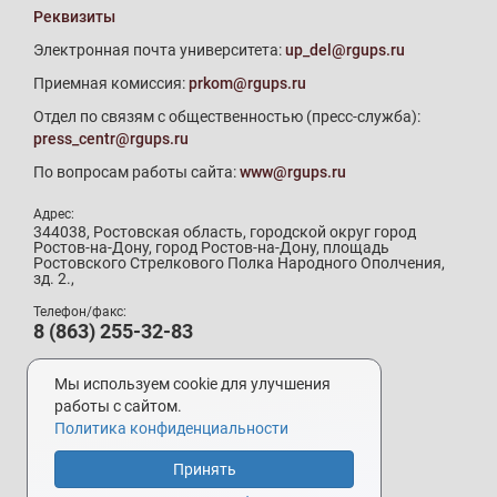
Реквизиты
Электронная почта университета:
up_del@rgups.ru
Приемная комиссия:
prkom@rgups.ru
Отдел по связям с общественностью (пресс-служба):
press_centr@rgups.ru
По вопросам работы сайта:
www@rgups.ru
Адрес:
344038, Ростовская область, городской округ город
Ростов-на-Дону, город Ростов-на-Дону, площадь
Ростовского Стрелкового Полка Народного Ополчения,
зд. 2.,
Телефон/факс:
8 (863) 255-32-83
Телефон приемной комиссии:
8 (800) 707-19-29
Мы используем cookie для улучшения
8 (863) 272-64-88
работы с сайтом.
Политика конфиденциальности
Принять