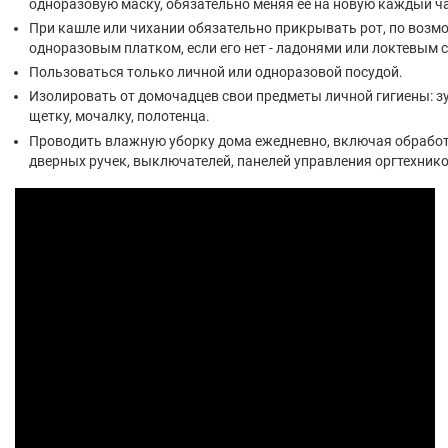
одноразовую маску, обязательно меняя ее на новую каждый ча
При кашле или чихании обязательно прикрывать рот, по возмо
одноразовым платком, если его нет - ладонями или локтевым 
Пользоваться только личной или одноразовой посудой.
Изолировать от домочадцев свои предметы личной гигиены: з
щетку, мочалку, полотенца.
Проводить влажную уборку дома ежедневно, включая обрабо
дверных ручек, выключателей, панелей управления оргтехнико