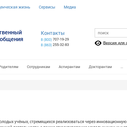
денческая жизнь
Сервисы
Медиа
ственный
Контакты
ообщения
707-19-29
8 (800)
Версия для
255-32-83
8 (863)
Родителям
Сотрудникам
Аспирантам
Докторантам
...
одых учёных, стремящихся реализоваться через инновационную д