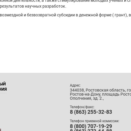
ионной деятельности, а также стимулирование молодых ученых и 
результатов научных разработок.
озмездной и безвозвратной субсидии в денежной форме ( грант), 
НЫЙ
Адрес:
НИЯ
344038, Ростовская область, г
Ростов-на-Дону, площадь Рост
Ополчения, зд. 2.,
Телефон/факс:
8 (863) 255-32-83
Телефон приемной комиссии:
8 (800) 707-19-29
u