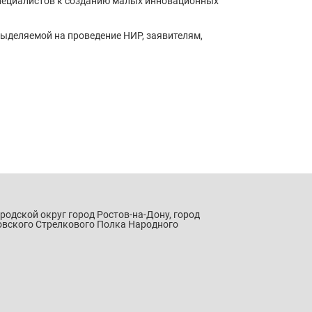
специалистов к созданию малых инновационных
выделяемой на проведение НИР, заявителям,
ородской округ город Ростов-на-Дону, город
овского Стрелкового Полка Народного