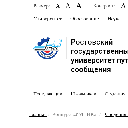
A
A
A
A
Размер:
Контраст:
Университет
Образование
Наука
Ростовский
государственн
университет пу
сообщения
Поступающим
Школьникам
Студентам
Главная
Конкурс «УМНИК»
Сведения 