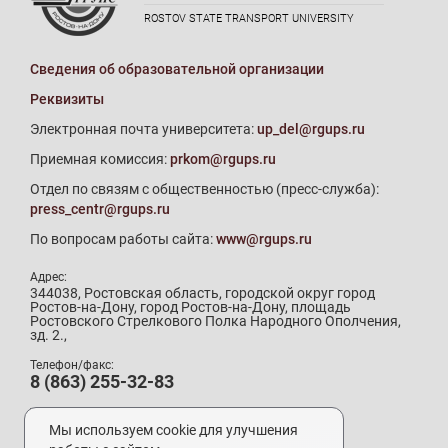
ROSTOV STATE TRANSPORT UNIVERSITY
Сведения об образовательной организации
Реквизиты
Электронная почта университета:
up_del@rgups.ru
Приемная комиссия:
prkom@rgups.ru
Отдел по связям с общественностью (пресс-служба):
press_centr@rgups.ru
По вопросам работы сайта:
www@rgups.ru
Адрес:
344038, Ростовская область, городской округ город
Ростов-на-Дону, город Ростов-на-Дону, площадь
Ростовского Стрелкового Полка Народного Ополчения,
зд. 2.,
Телефон/факс:
8 (863) 255-32-83
Телефон приемной комиссии:
8 (800) 707-19-29
Мы используем cookie для улучшения
8 (863) 272-64-88