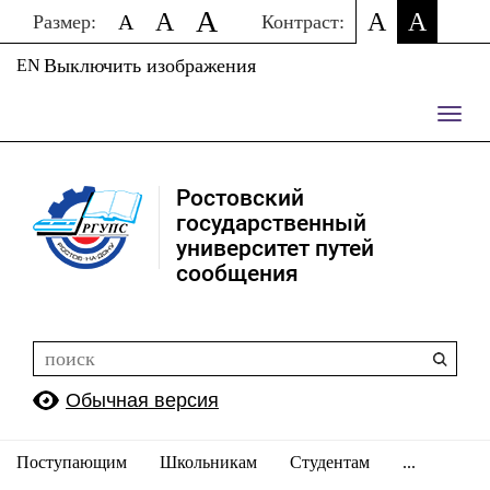
A
A
A
A
A
Размер:
Контраст:
Выключить изображения
EN
Пере
нави
Ростовский
государственный
университет путей
сообщения
Обычная версия
Поступающим
Школьникам
Студентам
...