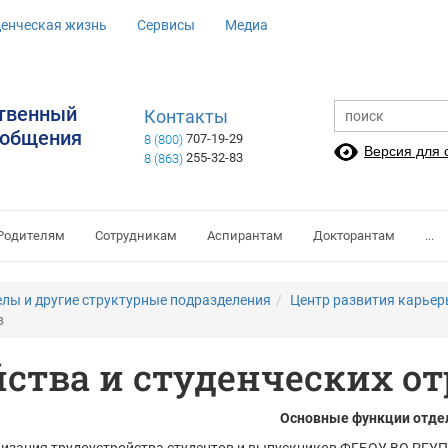
денческая жизнь
Сервисы
Медиа
ственный
Контакты
ообщения
707-19-29
8 (800)
Версия для
255-32-83
8 (863)
Родителям
Сотрудникам
Аспирантам
Докторантам
...
елы и другие структурные подразделения
Центр развития карьер
в
йства и студенческих о
Основные функции отде