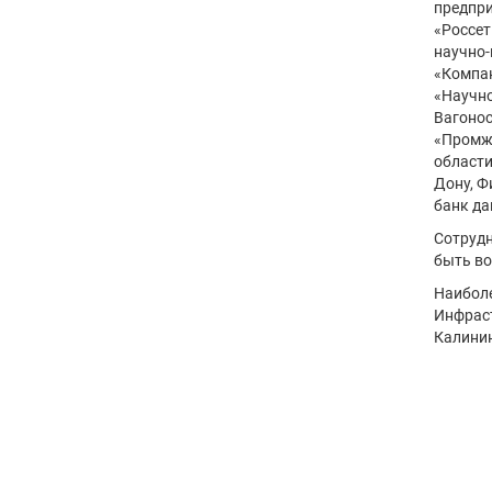
предпри
«Россет
научно-
«Компан
«Научно
Вагонос
«Промже
области
Дону, Ф
банк да
Сотрудн
быть во
Наиболе
Инфраст
Калинин