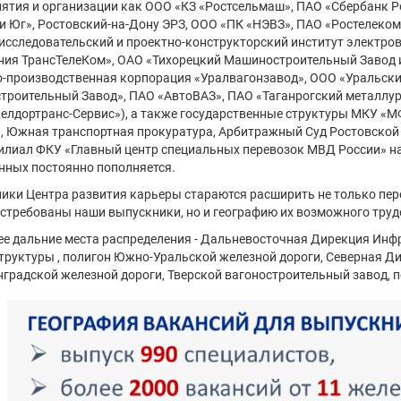
ятия и организации как ООО «КЗ «Ростсельмаш», ПАО «Сбербанк Р
и Юг», Ростовский-на-Дону ЭРЗ, ООО «ПК «НЭВЗ», ПАО «Ростелеко
исследовательский и проектно-конструкторский институт электро
ия ТрансТелеКом», ОАО «Тихорецкий Машиностроительный Завод им
-производственная корпорация «Уралвагонзавод», ООО «Уральски
троительный Завод», ПАО «АвтоВАЗ», ПАО «Таганрогский металлур
лдортранс-Сервис»), а также государственные структуры МКУ «М
, Южная транспортная прокуратура, Арбитражный Суд Ростовской о
илиал ФКУ «Главный центр специальных перевозок МВД России» на
нных постоянно пополняется.
ики Центра развития карьеры стараются расширить не только пере
стребованы наши выпускники, но и географию их возможного трудо
е дальние места распределения - Дальневосточная Дирекция Инф
руктуры , полигон Южно-Уральской железной дороги, Северная Д
градской железной дороги, Тверской вагоностроительный завод, 