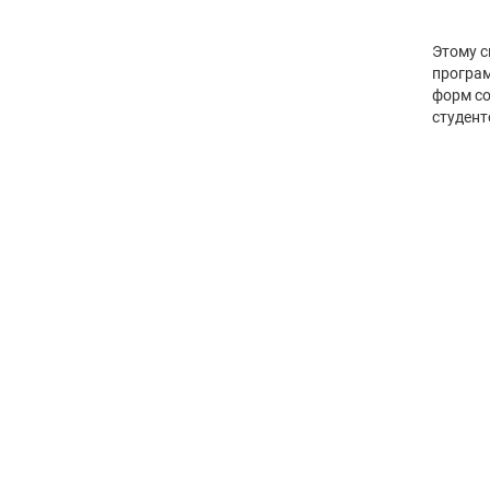
Этому с
програм
форм со
студент