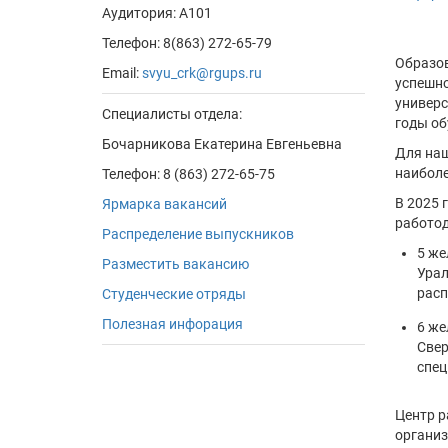
Аудитория: А101
Телефон: 8(863) 272-65-79
Образов
Email:
svyu_crk@rgups.ru
успешно
универс
Специалисты отдела:
годы об
Бочарникова Екатерина Евгеньевна
Для наш
наиболе
Телефон: 8 (863) 272-65-75
В 2025 
Ярмарка вакансий
работод
Распределение выпускников
5 же
Разместить вакансию
Урал
расп
Студенческие отряды
Полезная инфорация
6 же
Свер
спец
Центр р
организ