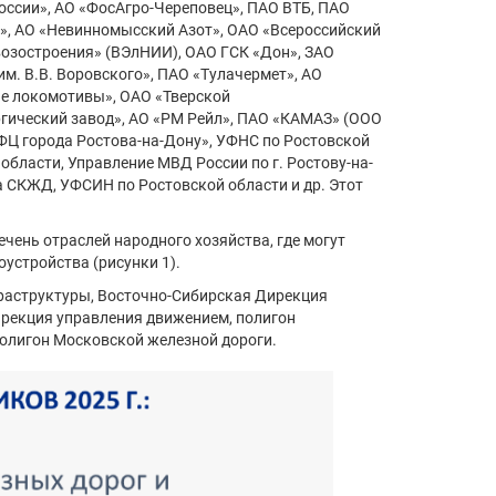
оссии», АО «ФосАгро-Череповец», ПАО ВТБ, ПАО
м», АО «Невинномысский Азот», ОАО «Всероссийский
возостроения» (ВЭлНИИ), ОАО ГСК «Дон», ЗАО
. В.В. Воровского», ПАО «Тулачермет», АО
е локомотивы», ОАО «Тверской
гический завод», АО «РМ Рейл», ПАО «КАМАЗ» (ООО
ФЦ города Ростова-на-Дону», УФНС по Ростовской
бласти, Управление МВД России по г. Ростову-на-
 СКЖД, УФСИН по Ростовской области и др. Этот
чень отраслей народного хозяйства, где могут
устройства (рисунки 1).
раструктуры, Восточно-Сибирская Дирекция
ирекция управления движением, полигон
полигон Московской железной дороги.