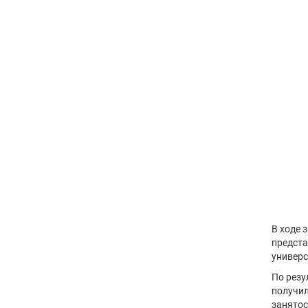
В ходе 
предста
универс
По резу
получил
занятос