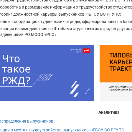
изация трудоустройства студентов и выпускников ФГБОУ ВО РГУП
 обработка и размещение информации о трудоустройстве студентов
оринг должностной карьеры выпускников ФБГОУ ВО РГУПС;
оль и координация студенческих отряды, сформированных на баз
изация взаимодействия со Штабами студенческих отрядов других
зделениями РО МООО «РСО».
Аналитика
аспределения выпускников
ация о местах трудоустройства выпускников ФГБОУ ВО РГУПС