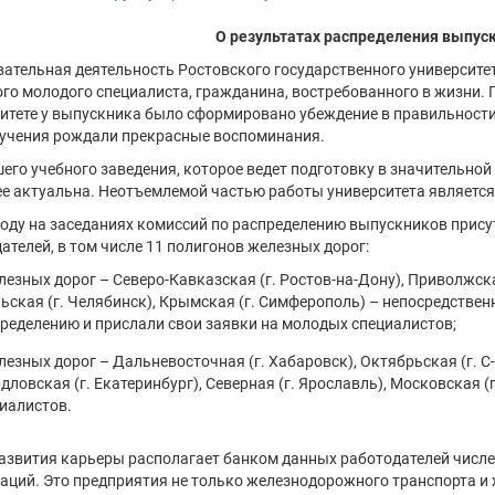
О результатах распределения выпуск
ательная деятельность Ростовского государственного университе
го молодого специалиста, гражданина, востребованного в жизни. П
итете у выпускника было сформировано убеждение в правильности 
учения рождали прекрасные воспоминания.
его учебного заведения, которое ведет подготовку в значительной
е актуальна. Неотъемлемой частью работы университета является
году на заседаниях комиссий по распределению выпускников прису
ателей, в том числе 11 полигонов железных дорог:
лезных дорог – Северо-Кавказская (г. Ростов-на-Дону), Приволжска
ьская (г. Челябинск), Крымская (г. Симферополь) – непосредствен
ределению и прислали свои заявки на молодых специалистов;
лезных дорог – Дальневосточная (г. Хабаровск), Октябрьская (г. С-
дловская (г. Екатеринбург), Северная (г. Ярославль), Московская 
иалистов.
азвития карьеры располагает банком данных работодателей числе
аций. Это предприятия не только железнодорожного транспорта и 