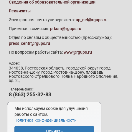
Сведения об образовательной организации
Реквизиты
Электронная почта университета:
up_del@rgups.ru
Приемная комиссия:
prkom@rgups.ru
Отдел по связям с общественностью (пресс-служба):
press_centr@rgups.ru
По вопросам работы сайта:
www@rgups.ru
Адрес:
344038, Ростовская область, городской округ город
Ростов-на-Дону, город Ростов-на-Дону, площадь
Ростовского Стрелкового Полка Народного Ополчения,
зд. 2.,
Телефон/факс:
8 (863) 255-32-83
Телефон приемной комиссии:
8 (800) 707-19-29
Мы используем cookie для улучшения
8 (863) 272-64-88
работы с сайтом.
Политика конфиденциальности
Принять